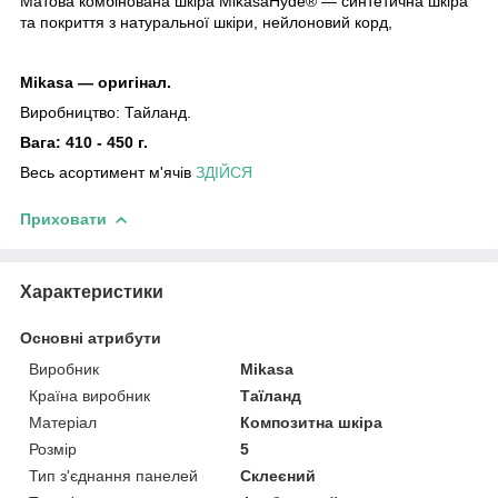
Матова комбінована шкіра MikasaHyde® —
синтетична шкіра
та покриття з натуральної шкіри
, нейлоновий корд,
Mikasa — оригінал.
Виробництво:
Тайланд.
Вага: 410 - 450 г.
Весь асортимент м'ячів
ЗДІЙСЯ
Приховати
Характеристики
Основні атрибути
Виробник
Mikasa
Країна виробник
Таїланд
Матеріал
Композитна шкіра
Розмір
5
Тип з'єднання панелей
Склеєний