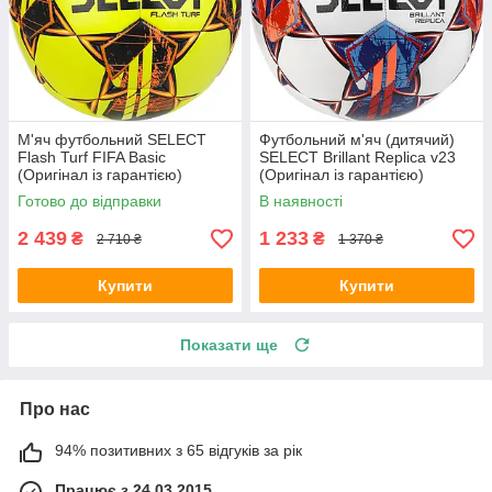
М'яч футбольний SELECT
Футбольний м'яч (дитячий)
Flash Turf FIFA Basic
SELECT Brillant Replica v23
(Оригінал із гарантією)
(Оригінал із гарантією)
Готово до відправки
В наявності
2 439
1 233
₴
₴
2 710 ₴
1 370 ₴
Купити
Купити
Показати ще
Про нас
94% позитивних з 65 відгуків за рік
Працює з 24.03.2015