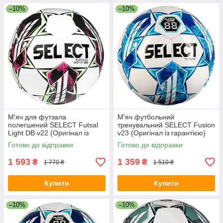
–10%
–10%
М'яч для футзала
М'яч футбольний
полегшений SELECT Futsal
тренувальний SELECT Fusion
Light DB v22 (Оригінал із
v23 (Оригінал із гарантією)
гарантією)
Готово до відправки
Готово до відправки
1 593
1 359
₴
₴
1 770 ₴
1 510 ₴
Купити
Купити
–10%
–10%