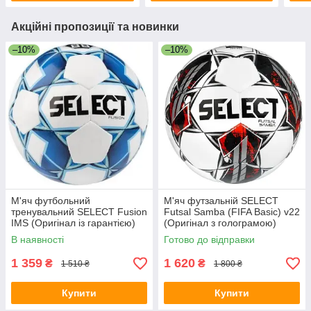
Акційні пропозиції та новинки
–10%
–10%
М'яч футбольний
М'яч футзальній SELECT
тренувальний SELECT Fusion
Futsal Samba (FIFA Basic) v22
IMS (Оригінал із гарантією)
(Оригінал з голограмою)
В наявності
Готово до відправки
1 359
1 620
₴
₴
1 510 ₴
1 800 ₴
Купити
Купити