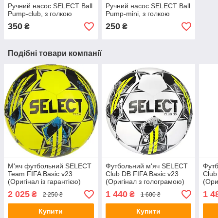
Ручний насос SELECT Ball
Ручний насос SELECT Ball
Pump-club, з голкою
Pump-mini, з голкою
350
250
₴
₴
Подібні товари компанії
М'яч футбольний SELECT
Футбольний м'яч SELECT
Футб
Team FIFA Basic v23
Club DB FIFA Basic v23
Club
(Оригінал із гарантією)
(Оригінал з голограмою)
(Ори
2 025
1 440
1 4
₴
₴
2 250 ₴
1 600 ₴
Купити
Купити