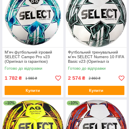
М'яч футбольний ігровий
Футбольний тренувальний
SELECT Campo Pro v23
м'яч SELECT Numero 10 FIFA
(Оригінал із гарантією)
Basic v23 (Оригінал із
гарантією)
Готово до відправки
Готово до відправки
1 782
2 574
₴
₴
1 980 ₴
2 860 ₴
Купити
Купити
–10%
–10%