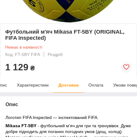
Футбольний м'яч Mikasa FT-5BY (ORIGINAL,
FIFA Inspected)
Немає в наявності
Код: FT-5BY FIFA
Роздріб
1 129
₴
пис
Характеристики
Доставка
Оплата
Умови пове
Опис
Логотип FIFA Inspected — інспектований FIFA.
Mikasa FT-5BY
- футбольний м'яч для гри та тренувів
ок
.
Дуже
добре підходить для поганих погодних умов (дощ, холод).