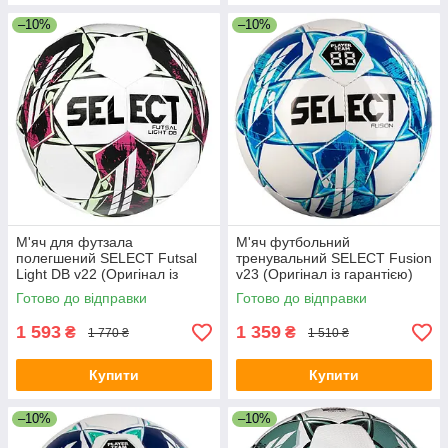
–10%
–10%
М'яч для футзала
М'яч футбольний
полегшений SELECT Futsal
тренувальний SELECT Fusion
Light DB v22 (Оригінал із
v23 (Оригінал із гарантією)
гарантією)
Готово до відправки
Готово до відправки
1 593
1 359
₴
₴
1 770 ₴
1 510 ₴
Купити
Купити
–10%
–10%