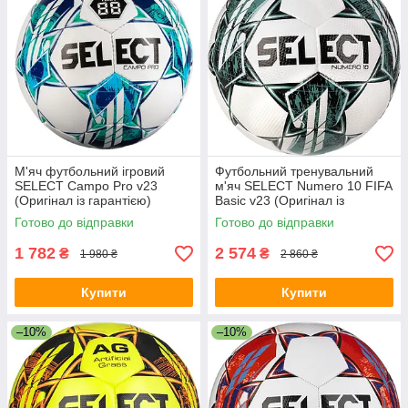
М'яч футбольний ігровий
Футбольний тренувальний
SELECT Campo Pro v23
м'яч SELECT Numero 10 FIFA
(Оригінал із гарантією)
Basic v23 (Оригінал із
гарантією)
Готово до відправки
Готово до відправки
1 782
2 574
₴
₴
1 980 ₴
2 860 ₴
Купити
Купити
–10%
–10%