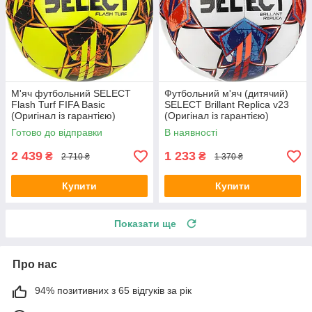
М'яч футбольний SELECT
Футбольний м'яч (дитячий)
Flash Turf FIFA Basic
SELECT Brillant Replica v23
(Оригінал із гарантією)
(Оригінал із гарантією)
Готово до відправки
В наявності
2 439
1 233
₴
₴
2 710 ₴
1 370 ₴
Купити
Купити
Показати ще
Про нас
94% позитивних з 65 відгуків за рік