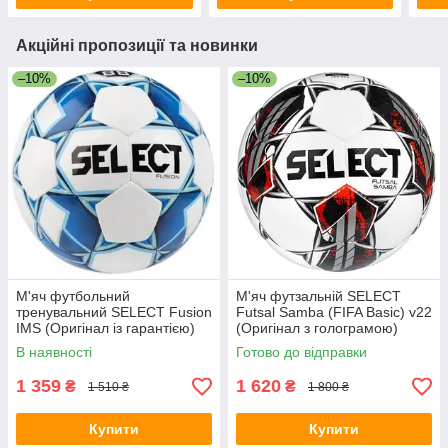
Акційні пропозиції та новинки
–10%
–10%
М'яч футбольний
М'яч футзальній SELECT
тренувальний SELECT Fusion
Futsal Samba (FIFA Basic) v22
IMS (Оригінал із гарантією)
(Оригінал з голограмою)
В наявності
Готово до відправки
1 359
1 620
₴
₴
1 510 ₴
1 800 ₴
Купити
Купити