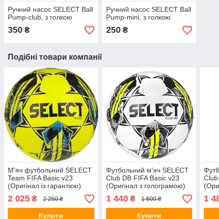
Ручний насос SELECT Ball
Ручний насос SELECT Ball
Pump-club, з голкою
Pump-mini, з голкою
350
250
₴
₴
Подібні товари компанії
М'яч футбольний SELECT
Футбольний м'яч SELECT
Футб
Team FIFA Basic v23
Club DB FIFA Basic v23
Club
(Оригінал із гарантією)
(Оригінал з голограмою)
(Ори
2 025
1 440
1 4
₴
₴
2 250 ₴
1 600 ₴
Купити
Купити