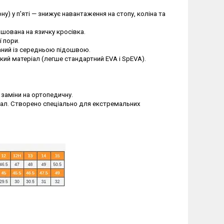
у) у п'яті — знижує навантаження на стопу, коліна та
шована на язичку кросівка.
 пори.
наний із середньою підошвою.
ий матеріал (легше стандартний EVA і SpEVA).
 заміни на ортопедичну.
іал. Створено спеціально для екстремальних