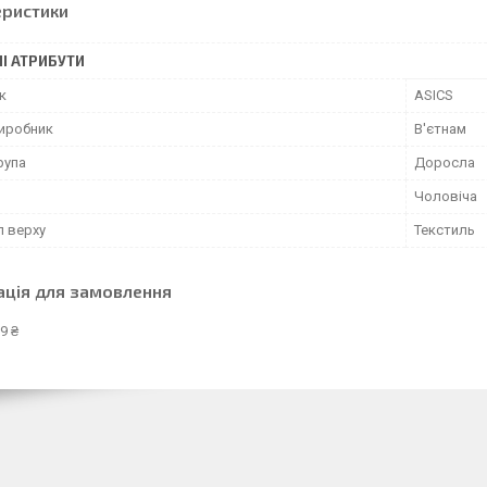
еристики
І АТРИБУТИ
к
ASICS
виробник
В'єтнам
рупа
Доросла
Чоловіча
л верху
Текстиль
ація для замовлення
9 ₴