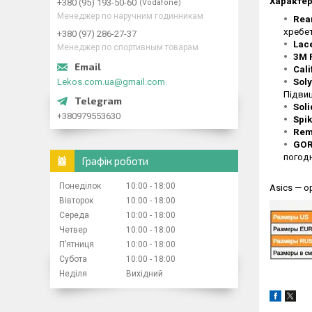
Характер
+380 (95) 193-50-60
Vodafone
Менеджер по наручним годинникам
Rea
хребет
+380 (97) 286-27-37
Lac
Менеджер по спортивным товарам
3M R
Cali
Lekos.com.ua@gmail.com
Soly
Підвищ
Soli
+380979553630
Spi
Rem
GOR
погод
Графік роботи
Понеділок
10:00
18:00
Asics
— о
Вівторок
10:00
18:00
Середа
10:00
18:00
Четвер
10:00
18:00
Пʼятниця
10:00
18:00
Субота
10:00
18:00
Неділя
Вихідний