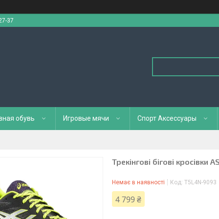
27-37
вная обувь
Игровые мячи
Спорт Аксессуары
Трекінгові бігові кросівки 
Немає в наявності
Код:
T5L4N-9093
4 799 ₴