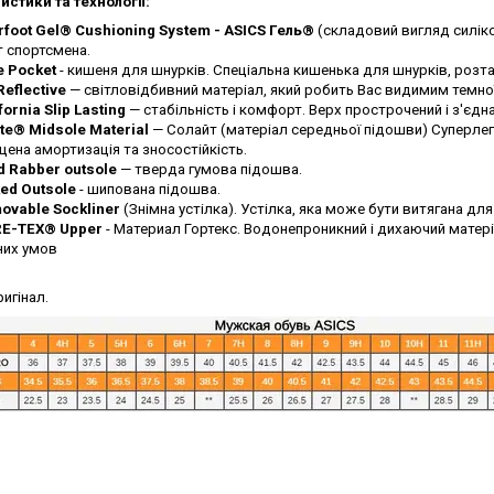
истики та технології:
rfoot Gel® Cushioning System - ASICS Гель®
(складовий вигляд силікон
 спортсмена.
e Pocket
- кишеня для шнурків. Спеціальна кишенька для шнурків, розта
eflective
— світловідбивний матеріал, який робить Вас видимим темної
fornia Slip Lasting
— стабільність і комфорт. Верх прострочений і з'єд
te® Midsole Material
— Солайт (матеріал середньої підошви) Суперлегк
ена амортизація та зносостійкість.
d Rabber outsole
— тверда гумова підошва.
ked Outsole
- шипована підошва.
ovable Sockliner
(Знімна устілка). Устілка, яка може бути витягана для
E-TEX® Upper
- Материал Гортекс. Водонепроникний і дихаючий матер
них умов
ригінал.