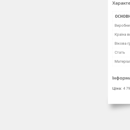
Характ
ОСНОВН
Виробни
Країна 
Вікова г
Стать
Матеріа
Інформ
Ціна:
4 79