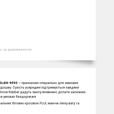
ів
за домовленістю
T5L4N-9093
— призначені спеціально для зимових
ідошву. Сухість усередині підтримується завдяки
 Snow Rubber дадуть змогу впевнено долати засніжені
ю в умовах бездоріжжя.
льних бігових кросівок FUJI, маючи легку вагу та