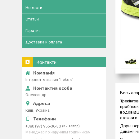
Новости
Статьи
Гаратия
Доставка и оплата
Контакти
Інтернет-магазин "Lekos"
Весь асо
Олександр
Трекінгов
пробіжок.
Київ, Україна
водовідшт
стежки в 
Друга вер
+380 (97) 955-36-30
Київстар
динамічні
Менеджер по наручним годинникам