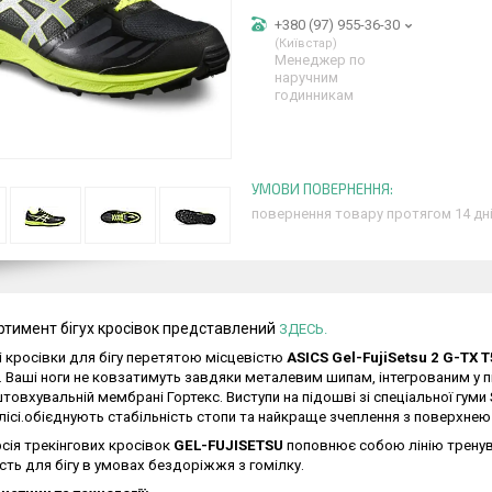
+380 (97) 955-36-30
Київстар
Менеджер по
наручним
годинникам
повернення товару протягом 14 дн
ртимент бігу
х кросівок представлений
ЗДЕСЬ.
і кросівки для бігу перетятою місцевістю
ASICS Gel-FujiSetsu 2 G-TX 
 Ваші ноги не ковзатимуть завдяки металевим шипам, інтегрованим у п
овхувальній мембрані Гортекс. Виступи на підошві зі спеціальної гуми
лісі.обієднують стабільність стопи та найкраще зчеплення з поверхне
сія трекінгових кросівок
GEL-FUJISETSU
поповнює собою лінію тренува
сть для бігу в умовах бездоріжжя з гомілку.