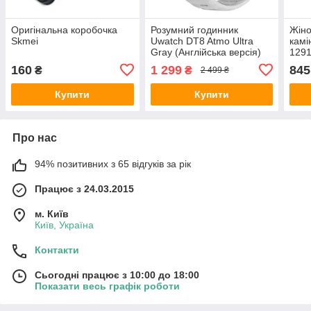
Оригінальна коробочка
Розумний годинник
Жіно
Skmei
Uwatch DT8 Atmo Ultra
камі
Gray (Англійська версія)
1291
годи
160
1 299
845
₴
₴
2 499 ₴
Купити
Купити
Про нас
94% позитивних з 65 відгуків за рік
Працює з 24.03.2015
м. Київ
Київ, Україна
Контакти
Сьогодні працює з 10:00 до 18:00
Показати весь графік роботи