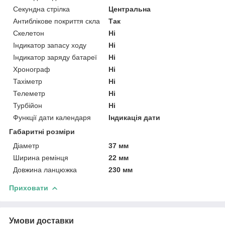
Секундна стрілка
Центральна
Антиблікове покриття скла
Так
Скелетон
Ні
Індикатор запасу ходу
Ні
Індикатор заряду батареї
Ні
Хронограф
Ні
Тахіметр
Ні
Телеметр
Ні
Турбійон
Ні
Функції дати календаря
Індикація дати
Габаритні розміри
Діаметр
37 мм
Ширина ремінця
22 мм
Довжина ланцюжка
230 мм
Приховати
Умови доставки