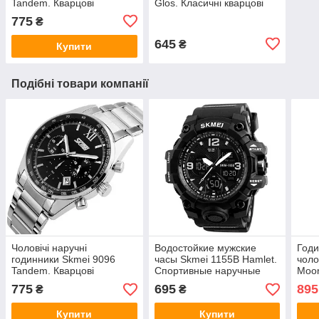
Tandem. Кварцові
Glos. Класичні кварцові
годинники з батарейкою
годинники хронограф з
775
₴
на сталевому браслеті,
відображенням дати
хронограф
645
₴
Купити
Подібні товари компанії
Чоловічі наручні
Водостойкие мужские
Годи
годинники Skmei 9096
часы Skmei 1155B Hamlet.
чоло
Tandem. Кварцові
Спортивные наручные
Moon
годинники з батарейкою
часы
нару
775
695
895
₴
₴
на сталевому браслеті,
хронограф
Купити
Купити