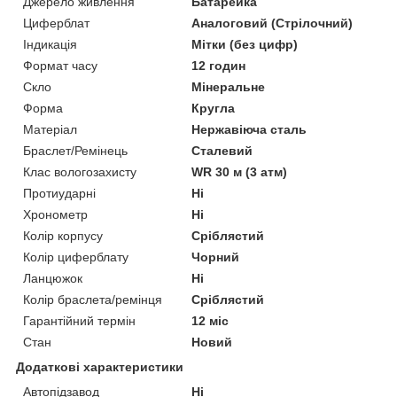
Джерело живлення
Батарейка
Циферблат
Аналоговий (Стрілочний)
Індикація
Мітки (без цифр)
Формат часу
12 годин
Скло
Мінеральне
Форма
Кругла
Матеріал
Нержавіюча сталь
Браслет/Ремінець
Сталевий
Клас вологозахисту
WR 30 м (3 атм)
Протиударні
Ні
Хронометр
Ні
Колір корпусу
Сріблястий
Колір циферблату
Чорний
Ланцюжок
Ні
Колір браслета/ремінця
Сріблястий
Гарантійний термін
12 міс
Стан
Новий
Додаткові характеристики
Автопідзавод
Ні