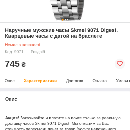
Наручные мужские часы Skmei 9071 Digest.
Кварцевые часы с датой на браслете
Немає в наявності
Код: 9071
Роздріб
745
₴
Опис
Характеристики
Доставка
Оплата
Умови 
Опис
Акция!
Заказывайте и платите на почте только за реальную
доставку часов Skmei 9071 Digest! Мы оплатим за Вас
стоимость пересылки денег за товар (услугу наложенного